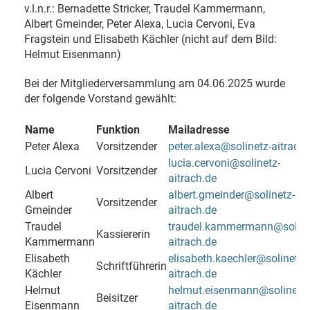
v.l.n.r.: Bernadette Stricker, Traudel Kammermann,
Albert Gmeinder, Peter Alexa, Lucia Cervoni, Eva
Fragstein und Elisabeth Kächler (nicht auf dem Bild:
Helmut Eisenmann)
Bei der Mitgliederversammlung am 04.06.2025 wurde
der folgende Vorstand gewählt:
Name
Funktion
Mailadresse
Peter Alexa
Vorsitzender
peter.alexa@solinetz-aitrach.
lucia.cervoni@solinetz-
Lucia Cervoni
Vorsitzender
aitrach.de
Albert
albert.gmeinder@solinetz-
Vorsitzender
Gmeinder
aitrach.de
Traudel
traudel.kammermann@soline
Kassiererin
Kammermann
aitrach.de
Elisabeth
elisabeth.kaechler@solinetz-
Schriftführerin
Kächler
aitrach.de
Helmut
helmut.eisenmann@solinetz-
Beisitzer
Eisenmann
aitrach.de